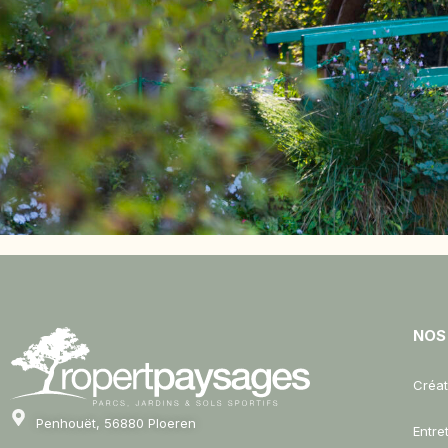
NOS
Créat
Penhouët, 56880 Ploeren
Entre