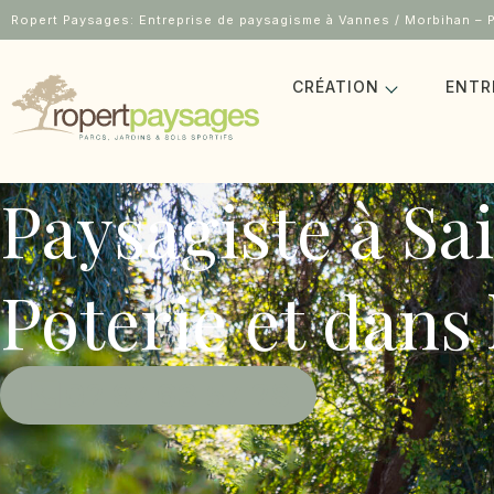
Ropert Paysages: Entreprise de paysagisme à Vannes / Morbihan – P
CRÉATION
ENTR
Paysagiste à Sa
Poterie et dans
02 97 63 57 28