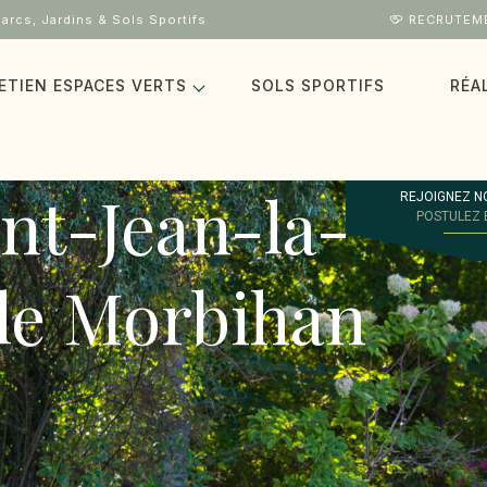
arcs, Jardins & Sols Sportifs
RECRUTEM
ETIEN ESPACES VERTS
SOLS SPORTIFS
RÉA
int-Jean-la-
REJOIGNEZ N
POSTULEZ 
 le Morbihan