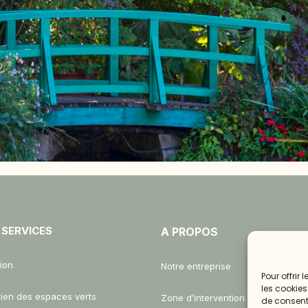
 SERVICES
A PROPOS
ion
Notre entreprise
Pour offrir
les cookies
tien des espaces verts
Zone d’intervention
de consenti