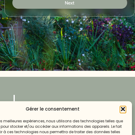
Next
Votre rêve paysager,
Gérer le consentement
notre expertise
 les meilleures expériences, nous utilisons des technologies telles que
 pour stocker et/ou accéder aux informations des appareils. Le fait
CONTACTEZ-NOUS
r à ces technologies nous permettra de traiter des données telles